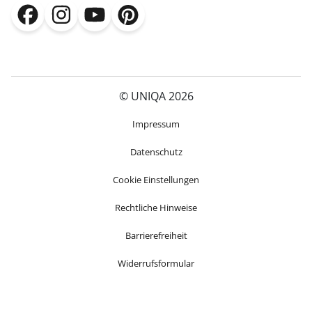
(öffnet in neuem Fenster)
(öffnet in neuem Fenster)
(öffnet in neuem Fenster)
(öffnet in neuem Fenster)
© UNIQA 2026
(öffnet in neuem Fenster)
Impressum
Datenschutz
Cookie Einstellungen
Rechtliche Hinweise
Barrierefreiheit
Widerrufsformular