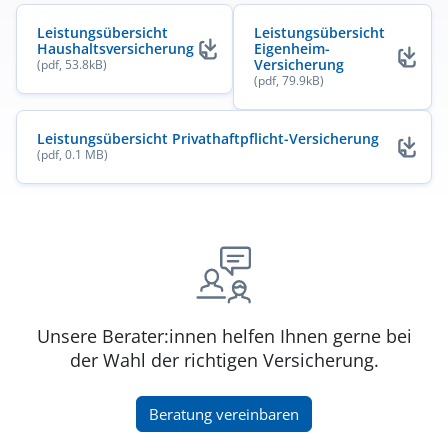
Leistungsübersicht
Leistungsübersicht
Haushaltsversicherung
Eigenheim-
(öffnet in neuem Fenster)
Versicherung
(pdf, 53.8kB)
(öffnet in neuem Fenster)
(pdf, 79.9kB)
Leistungsübersicht Privathaftpflicht-Versicherung
(pdf, 0.1 MB)
(öffnet in neuem Fenster)
Unsere Berater:innen helfen Ihnen gerne bei
der Wahl der richtigen Versicherung.
(öffnet in neuem Fenster)
Beratung vereinbaren