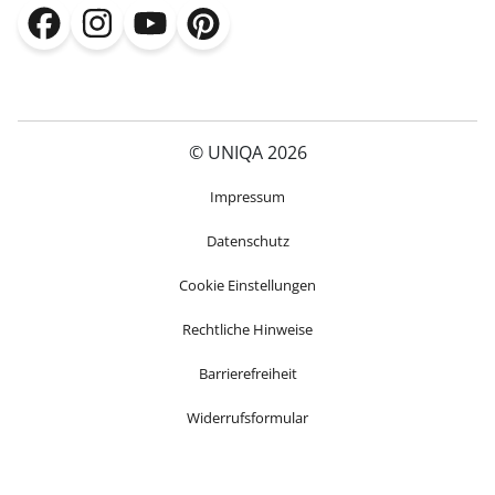
(öffnet in neuem Fenster)
(öffnet in neuem Fenster)
(öffnet in neuem Fenster)
(öffnet in neuem Fenster)
© UNIQA 2026
(öffnet in neuem Fenster)
Impressum
Datenschutz
Cookie Einstellungen
Rechtliche Hinweise
Barrierefreiheit
Widerrufsformular