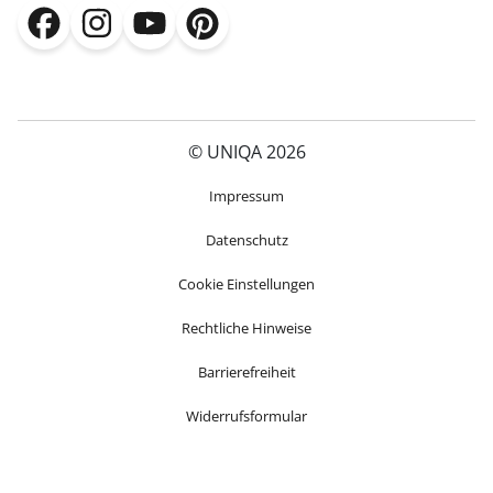
(öffnet in neuem Fenster)
(öffnet in neuem Fenster)
(öffnet in neuem Fenster)
(öffnet in neuem Fenster)
© UNIQA 2026
(öffnet in neuem Fenster)
Impressum
Datenschutz
Cookie Einstellungen
Rechtliche Hinweise
Barrierefreiheit
Widerrufsformular