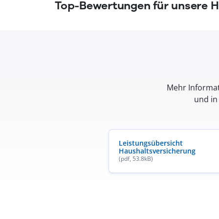
Top-Bewertungen für unsere 
Mehr Informat
und in
Leistungsübersicht
Haushaltsversicherung
(öffnet in neuem Fenster)
(öffnet in neuem Fenster)
(öffnet in neuem Fenster)
(pdf, 53.8kB)