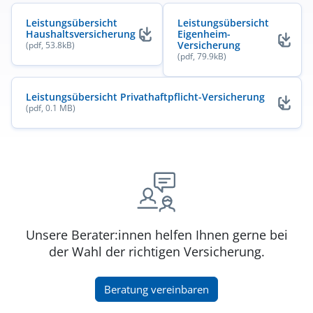
Leistungsübersicht
Leistungsübersicht
Haushaltsversicherung
Eigenheim-
(öffnet in neuem Fenster)
Versicherung
(pdf, 53.8kB)
(öffnet in neuem Fenster)
(pdf, 79.9kB)
Leistungsübersicht Privathaftpflicht-Versicherung
(pdf, 0.1 MB)
(öffnet in neuem Fenster)
Unsere Berater:innen helfen Ihnen gerne bei
der Wahl der richtigen Versicherung.
(öffnet in neuem Fenster)
Beratung vereinbaren