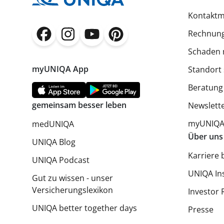
Kontaktm
Rechnung
(öffnet in neuem Fenster)
(öffnet in neuem Fenster)
(öffnet in neuem Fenster)
(öffnet in neuem Fenster)
Schaden 
myUNIQA App
Standort
Beratung
gemeinsam besser leben
Newslett
myUNIQA 
medUNIQA
Über uns
UNIQA Blog
Karriere 
UNIQA Podcast
UNIQA In
Gut zu wissen - unser
Versicherungslexikon
Investor 
UNIQA better together days
Presse