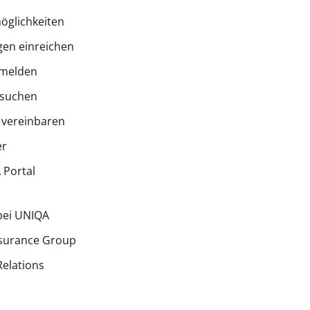
öglichkeiten
en einreichen
melden
 suchen
 vereinbaren
er
Portal
bei UNIQA
surance Group
Relations