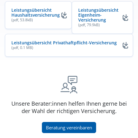
Leistungsübersicht
Leistungsübersicht
Haushaltsversicherung
Eigenheim-
(öffnet in neuem Fenster)
Versicherung
(pdf, 53.8kB)
(öffnet in neuem Fenster)
(pdf, 79.9kB)
Leistungsübersicht Privathaftpflicht-Versicherung
(pdf, 0.1 MB)
(öffnet in neuem Fenster)
Unsere Berater:innen helfen Ihnen gerne bei
der Wahl der richtigen Versicherung.
(öffnet in neuem Fenster)
Beratung vereinbaren