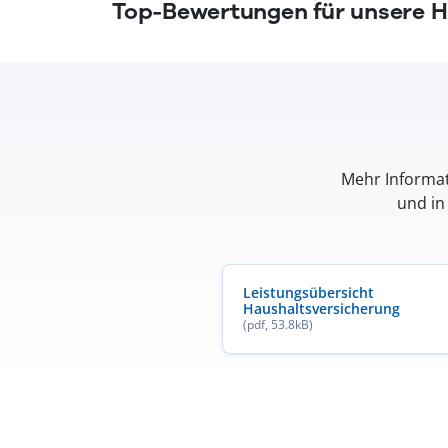
Top-Bewertungen für unsere 
Mehr Informat
und in
Leistungsübersicht
Haushaltsversicherung
(öffnet in neuem Fenster)
(öffnet in neuem Fenster)
(öffnet in neuem Fenster)
(pdf, 53.8kB)