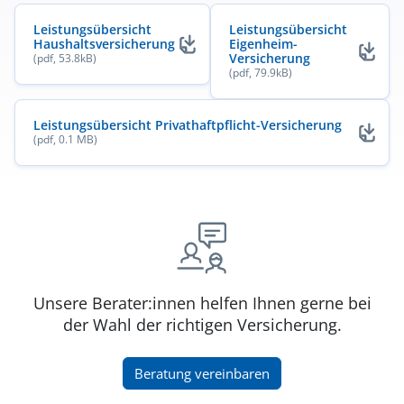
Leistungsübersicht
Leistungsübersicht
Haushaltsversicherung
Eigenheim-
(öffnet in neuem Fenster)
Versicherung
(pdf, 53.8kB)
(öffnet in neuem Fenster)
(pdf, 79.9kB)
Leistungsübersicht Privathaftpflicht-Versicherung
(pdf, 0.1 MB)
(öffnet in neuem Fenster)
Unsere Berater:innen helfen Ihnen gerne bei
der Wahl der richtigen Versicherung.
(öffnet in neuem Fenster)
Beratung vereinbaren